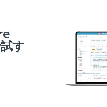
re
上で試す
お
お