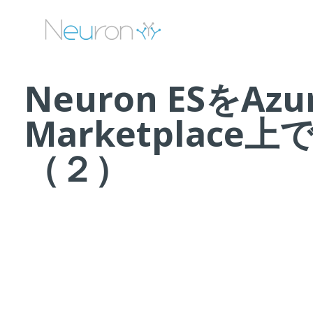
Neuron ESをAzu
Marketplace
（２）