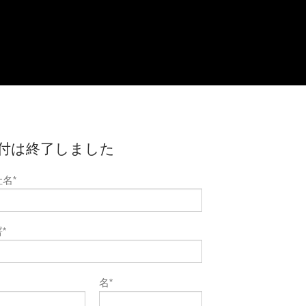
付は終了しました
社名
*
署
*
名
*