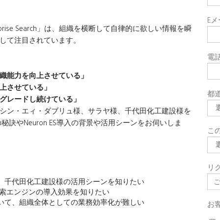
E
rprise Search」は、組織を横断して自律的に欲しい情報を瞬
して注目されています。
電
織能力を向上させている」
上させている」
都
グレードし続けている」
シン・エィ・ダブリュ様、サラヤ様、千代田化工建設様を
の秘訣や
Neuron ES導入の背景や活用シーンをお伺いしま
こ
リ
、千代田化工建設様の活用シーンを知りたい
検索エンジンの導入効果を知りたい
いて、組織全体としての業務効率化が難しい
お