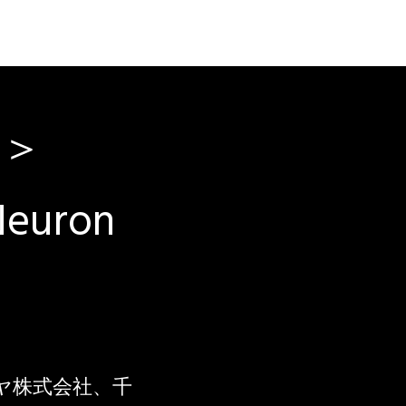
！＞
uron
ヤ株式会社、千