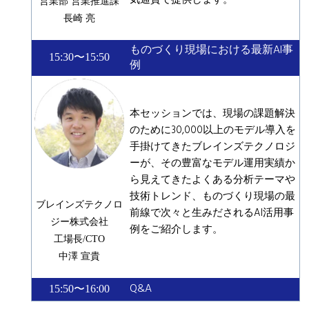
気通貫で提供します。
営業部 営業推進課
長崎 亮
ものづくり現場における最新AI事
15:30〜15:50
例
本セッションでは、現場の課題解決
のために30,000以上のモデル導入を
手掛けてきたブレインズテクノロジ
ーが、その豊富なモデル運用実績か
ら見えてきたよくある分析テーマや
技術トレンド、ものづくり現場の最
ブレインズテクノロ
前線で次々と生みだされるAI活用事
ジー株式会社
例をご紹介します。
工場長/CTO
中澤 宣貴
Q&A
15:50〜16:00