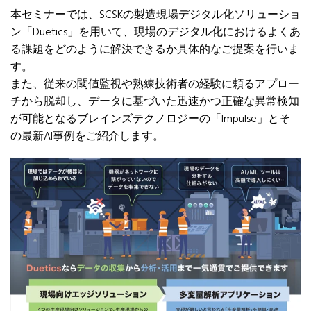
本セミナーでは、
SCSK
の製造現場デジタル化ソリューショ
ン「
Duetics
」を用いて、
現場のデジタル化におけるよくあ
る課題をどのように解決できるか
具体的なご提案を行いま
す。
また、
従来の閾値監視や熟練技術者の経験に頼るアプロー
チから脱却し、
データに基づいた迅速かつ正確な異常検知
が可能となるブレインズ
テクノロジーの「
Impulse
」とそ
の最新
AI
事例をご紹介し
ます。