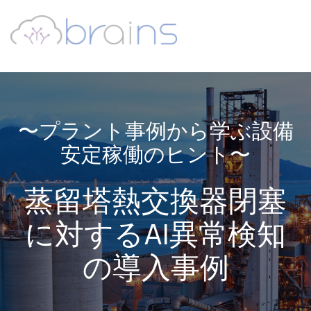
〜プラント事例から学ぶ設備
安定稼働のヒント〜
蒸留塔熱交換器閉塞
に対するAI異常検知
の導入事例