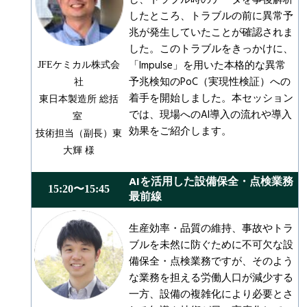
したところ、トラブルの前に異常予
兆が発生していたことが確認されま
した。このトラブルをきっかけに、
「Impulse」を用いた本格的な異常
JFEケミカル株式会
予兆検知のPoC（実現性検証）への
社
着手を開始しました。本セッション
東日本製造所 総括
では、現場へのAI導入の流れや導入
室
効果をご紹介します。
技術担当（副長）東
大輝 様
AIを活用した設備保全・点検業務
15:20〜15:45
最前線
生産効率・品質の維持、事故やトラ
ブルを未然に防ぐために不可欠な設
備保全・点検業務ですが、そのよう
な業務を担える労働人口が減少する
一方、設備の複雑化により必要とさ